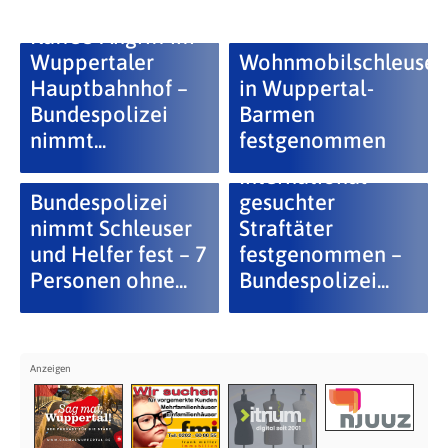
Kaffee-Angriff im
Wuppertaler
Wohnmobilschleuser
Hauptbahnhof –
in Wuppertal-
Bundespolizei
Barmen
nimmt...
festgenommen
NRW:
International
Bundespolizei
gesuchter
nimmt Schleuser
Straftäter
und Helfer fest – 7
festgenommen –
Personen ohne...
Bundespolizei...