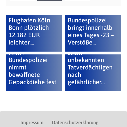
NRW: Nach
Einreise am
NRW:
Flughafen Köln
Bundespolizei
Bonn plötzlich
bringt innerhalb
12.182 EUR
eines Tages -23 –
leichter....
Verstöße...
Bundespolizei
NRW:
sucht
Bundespolizei
unbekannten
nimmt
Tatverdächtigen
bewaffnete
nach
Gepäckdiebe fest
gefährlicher...
Impressum
Datenschutzerklärung