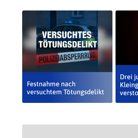
Drei 
Festnahme nach
Klein
versuchtem Tötungsdelikt
verst