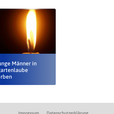
junge Männer in
gartenlaube
orben
Impressum
Datenschutzerklärung