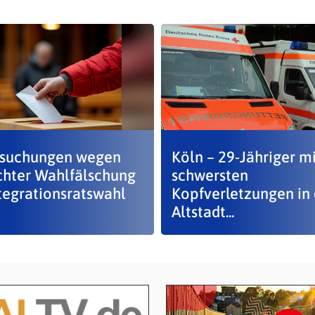
suchungen wegen
Köln – 29-Jähriger mi
chter Wahlfälschung
schwersten
ntegrationsratswahl
Kopfverletzungen in 
Altstadt...