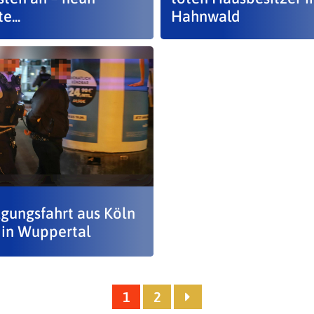
...
Hahnwald
lgungsfahrt aus Köln
 in Wuppertal
1
2