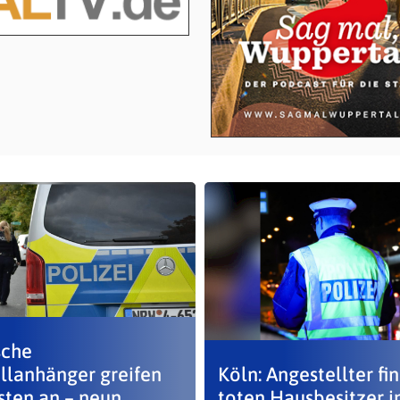
sche
llanhänger greifen
Köln: Angestellter fi
sten an – neun
toten Hausbesitzer 