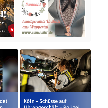
ndet
Köln – Schüsse auf
im
Uhrengeschäft – Polizei