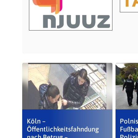
Köln –
Polni
Öffentlichkeitsfahndung
Fußba
nach Betrug –
Polizi