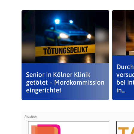
Durch
Senior in Kölner Klinik
versu
getötet – Mordkommission
bei I
eingerichtet
in...