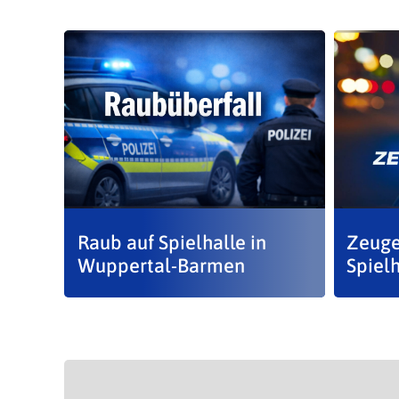
Raub auf Spielhalle in
Zeuge
Wuppertal-Barmen
Spielh