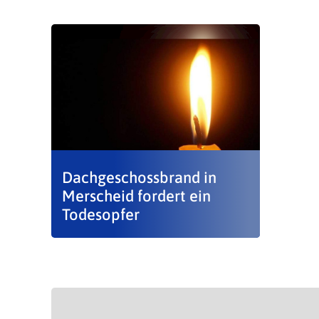
Dachgeschossbrand in
Merscheid fordert ein
Todesopfer