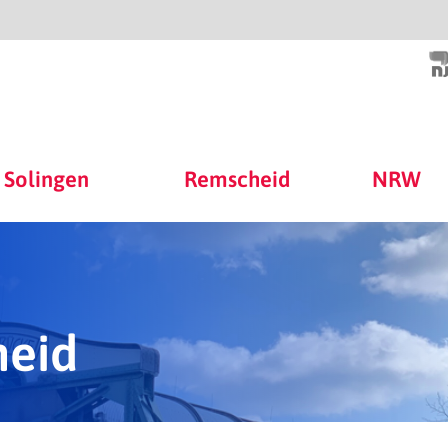
Solingen
Remscheid
NRW
heid