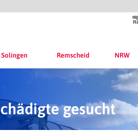
Solingen
Remscheid
NRW
chädigte gesucht