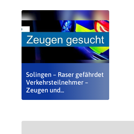
Solingen – Raser gefährdet
Verkehrsteilnehmer –
Zeugen und...