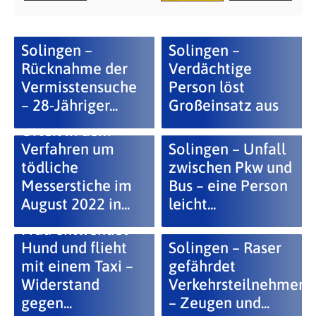
Solingen –
Solingen –
Rücknahme der
Verdächtige
Vermisstensuche
Person löst
– 28-Jähriger...
Großeinsatz aus
Urteil in dem
Verfahren um
Solingen – Unfall
tödliche
zwischen Pkw und
Messerstiche im
Bus – eine Person
August 2022 in...
leicht...
Frau entwendet
Hund und flieht
Solingen – Raser
mit einem Taxi –
gefährdet
Widerstand
Verkehrsteilnehmer
gegen...
– Zeugen und...