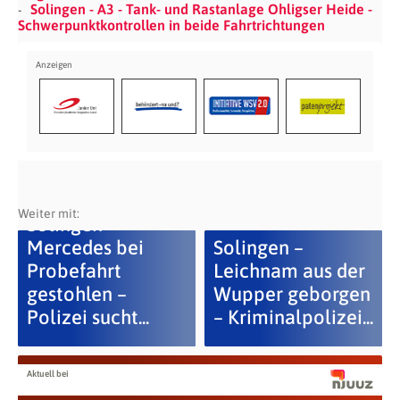
Solingen - A3 - Tank- und Rastanlage Ohligser Heide -
Schwerpunktkontrollen in beide Fahrtrichtungen
Weiter mit:
Solingen –
Mercedes bei
Solingen –
Probefahrt
Leichnam aus der
gestohlen –
Wupper geborgen
Polizei sucht...
– Kriminalpolizei...
Aktuell bei