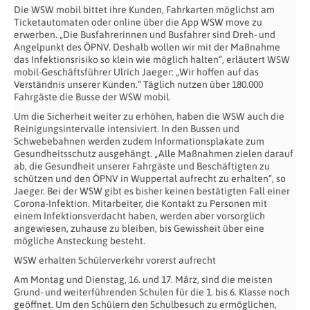
Die WSW mobil bittet ihre Kunden, Fahrkarten möglichst am
Ticketautomaten oder onlin
e über die App WSW move zu
erwerben. „Die Busfahrerinnen und Busfahrer sind Dreh- und
Angelpunkt des ÖPNV. Deshalb wollen wir mit der Maßnahme
das Infektionsrisiko so klein wie möglich halten“, erläutert WSW
mobil-Geschäftsführer Ulrich Jaeger: „Wir hoffen auf das
Verständnis unserer Kunden.“ Täglich nutzen über 180.000
Fahrgäste die Busse der WSW mobil.
Um die Sicherheit weiter zu erhöhen, haben die WSW auch die
Reinigungsintervalle intensiviert. In den Bussen und
Schwebebahnen werden zudem Informationsplakate zum
Gesundheitsschutz ausgehängt. „Alle Maßnahmen zielen darauf
ab, die Gesundheit unserer Fahrgäste und Beschäftigten zu
schützen und den ÖPNV in Wuppertal aufrecht zu erhalten“, so
Jaeger. Bei der WSW gibt es bisher keinen bestätigten Fall einer
Corona-Infektion. Mitarbeiter, die Kontakt zu Personen mit
einem Infektionsverdacht haben, werden aber vorsorglich
angewiesen, zuhause zu bleiben, bis Gewissheit über eine
mögliche Ansteckung besteht.
WSW erhalten Schülerverkehr vorerst aufrecht
Am Montag und Dienstag, 16. und 17. März, sind die meisten
Grund- und weiterführenden Schulen für die 1. bis 6. Klasse noch
geöffnet. Um den Schülern den Schulbesuch zu ermöglichen,