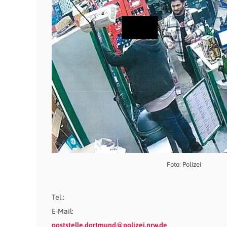
Foto: Polizei
Tel.:
E-Mail:
poststelle.dortmund@polizei.nrw.de