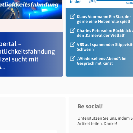
in der
Klaus Voormann: Ein Star, der
gerne eine Nebenrolle spielt
Charles Petersohn: Rückblick 
den ‚Karneval der Vielfalt‘
ertal –
VBS auf spannender Stippvisit
Schwerin
ntlichkeitsfahndung
izei sucht mit
„Wiedersehens-Abend“: Im
Gespräch mit Kunst
..
Be social!
Unterstützen Sie uns, indem S
Artikel teilen. Danke!