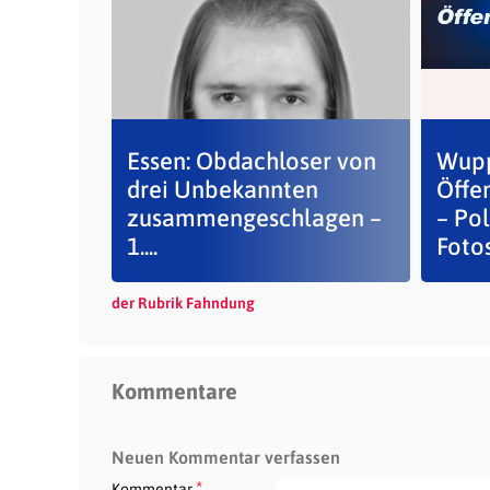
Essen: Obdachloser von
Wupp
drei Unbekannten
Öffe
zusammengeschlagen –
– Pol
1....
Fotos.
der Rubrik Fahndung
Kommentare
Neuen Kommentar verfassen
*
Kommentar