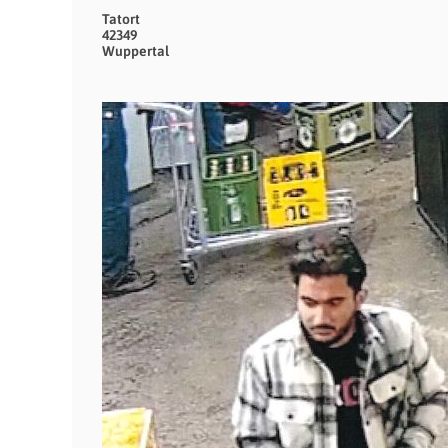
Tatort
42349
Wuppertal