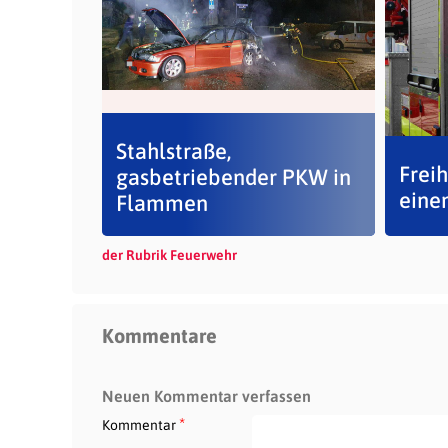
Stahlstraße,
Freih
gasbetriebender PKW in
eine
Flammen
der Rubrik Feuerwehr
Kommentare
Neuen Kommentar verfassen
*
Kommentar