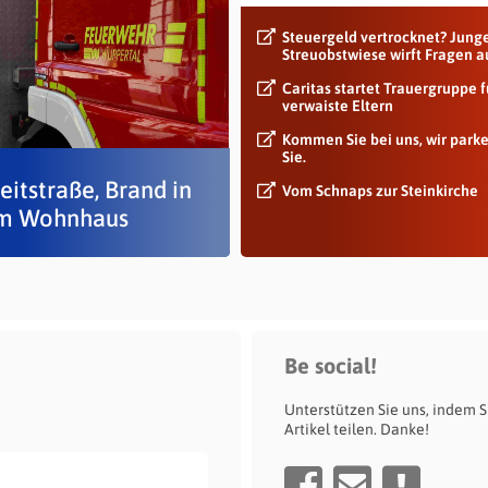
Steuergeld vertrocknet? Jung
Streuobstwiese wirft Fragen a
Caritas startet Trauergruppe f
verwaiste Eltern
Kommen Sie bei uns, wir park
Sie.
eitstraße, Brand in
Vom Schnaps zur Steinkirche
m Wohnhaus
Be social!
Unterstützen Sie uns, indem S
Artikel teilen. Danke!