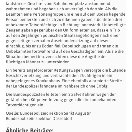
lautstarkes Geschrei vom Bahnhofvorplatz auskommend
wahrnehmen und begaben sich unverzüglich dorthin. Als die
Beamten eine Personengruppe um eine auf dem Boden liegende
Person bemerkten und sich zu erkennen gaben, flüchteten drei
unbekannte Tatverdächtige in Richtung Innenstadt. Unbeteiligte
Zeugen gaben gegenüber den Uniformierten an, dass ein Trio
auf den 26-jährigen polnischen Staatsangehörigen nach einer
gegenseitigen verbalen Auseinandersetzung auf diesen
einschlug, bis er zu Boden fiel. Dabei schlugen und traten die
Unbekannten fortwährend auf den Geschädigten ein. Als sie die
Situation bemerkten, versuchten diese die Angriffe der
flüchtigen Männer zu unterbinden.
Ein bereits angeforderter Rettungswagen versorgte die blutende
Gesichtsverletzung und verbrachte den 26-Jährigen in ein
nahegelegenes Krankenhaus. Eine ebenfalls alarmierte Streife
der Landespolizei fahndete im Nahbereich ohne Erfolg.
Die Bundespolizisten leiteten ein Strafverfahren wegen der
gefährlichen Körperverletzung gegen die drei unbekannten
Tatverdächtigen ein.
Quelle: Bundespolizeidirektion Sankt Augustin
Bundespolizeiinspektion Düsseldorf
Ähnliche Beiträge: