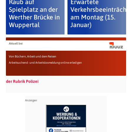
Raub auf
Erwartete
Spielplatz an der
Verkehrsbeeinträcht
Werther Brücke in
am Montag (15.
Wuppertal
Januar)
Aktuell bei
Von Büchern, Arbeit und dem Reisen
Arbeitsuchend- und Arbeitslosmeldung online erledigen
der Rubrik Polizei