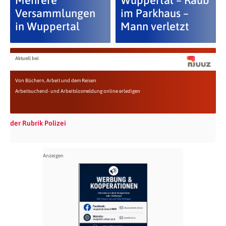
Mehrere
Wuppertal – Raub
Versammlungen
im Parkhaus –
in Wuppertal
Mann verletzt
Aktuell bei
Von Büchern, Arbeit und dem Reisen
Arbeitsuchend- und Arbeitslosmeldung online erledigen
der Rubrik Polizei