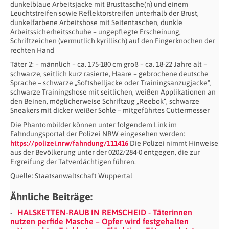
dunkelblaue Arbeitsjacke mit Brusttasche(n) und einem
Leuchtstreifen sowie Reflektorstreifen unterhalb der Brust,
dunkelfarbene Arbeitshose mit Seitentaschen, dunkle
Arbeitssicherheitsschuhe – ungepflegte Erscheinung,
Schriftzeichen (vermutlich kyrillisch) auf den Fingerknochen der
rechten Hand
Täter 2: – männlich – ca. 175-180 cm groß – ca. 18-22 Jahre alt –
schwarze, seitlich kurz rasierte, Haare – gebrochene deutsche
Sprache – schwarze „Softshelljacke oder Trainingsanzugjacke“,
schwarze Trainingshose mit seitlichen, weißen Applikationen an
den Beinen, möglicherweise Schriftzug „Reebok“, schwarze
Sneakers mit dicker weißer Sohle – mitgeführtes Cuttermesser
Die Phantombilder können unter folgendem Link im
Fahndungsportal der Polizei NRW eingesehen werden:
https://polizei.nrw/fahndung/111416
Die Polizei nimmt Hinweise
aus der Bevölkerung unter der 0202/284-0 entgegen, die zur
Ergreifung der Tatverdächtigen führen.
Quelle: Staatsanwaltschaft Wuppertal
Ähnliche Beiträge:
HALSKETTEN-RAUB IN REMSCHEID - Täterinnen
nutzen perfide Masche – Opfer wird festgehalten