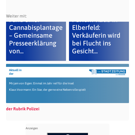
Weiter mit:
Fund einer
Parfüm-Raub in
Cannabisplantage
Elberfeld:
– Gemeinsame
Verkäuferin wird
Presseerklärung
bei Flucht ins
von...
Gesicht...
Aktuell in
der
Mirjam von Eigen: Einmal im Jahr reif für die Insel
Klaus Voormann: Ein Star, der gerne eine Nebenrolle spielt
der Rubrik Polizei