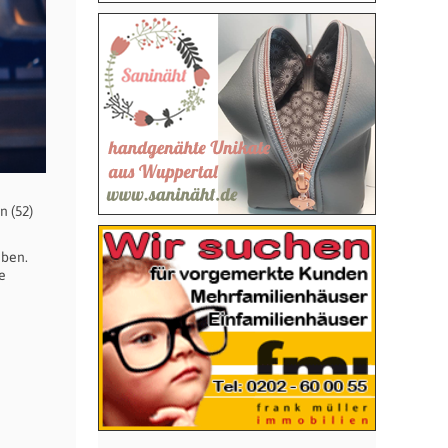
n (52)
iben.
e