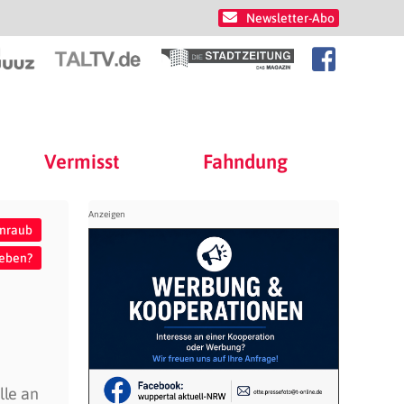
Newsletter-Abo
Vermisst
Fahndung
enraub
geben?
lle an