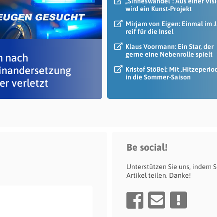
„Sinneswandel“: Aus einer Vis
wird ein Kunst-Projekt
Mirjam von Eigen: Einmal im 
reif für die Insel
Klaus Voormann: Ein Star, der
gerne eine Nebenrolle spielt
 nach
inandersetzung
Kristof Stößel: Mit ‚Hitzeperio
in die Sommer-Saison
er verletzt
Be social!
Unterstützen Sie uns, indem S
Artikel teilen. Danke!