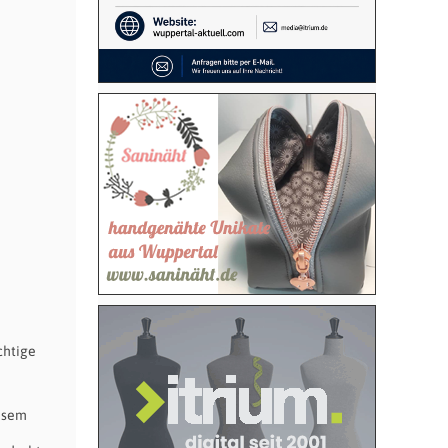
chtige
iesem