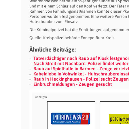
Währenddessen betrat ein 55-jähriger Kunde aus Sproc
und mit einem Schlag auf den Kopf verletzt. Der Täter v
Rahmen von Fahndungsmaßnahmen konnte dieser Pkw dur
Personen wurden festgenommen. Eine weitere Person 
Hubschrauber zum Einsatz.
Die Kriminalpolizei hat die Ermittlungen aufgenommen.
Quelle: Kreispolizeibehörde Ennepe-Ruhr-Kreis
Ähnliche Beiträge:
Tatverdächtiger nach Raub auf Kiosk festge
Nach Streit mit Nachbarn: Polizei findet weit
Raub auf Spielhalle in Barmen - Zeuge verletz
Kabeldiebe in Vohwinkel - Hubschraubereinsa
Raub in Heckinghausen - Polizei sucht Zeugen
Einbruchmeldungen - Zeugen gesucht