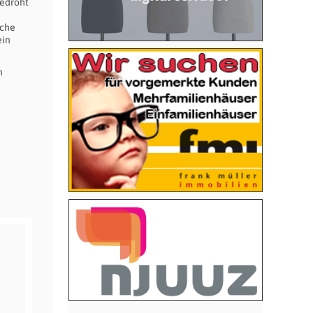
bedroht
m
iche
ein
n