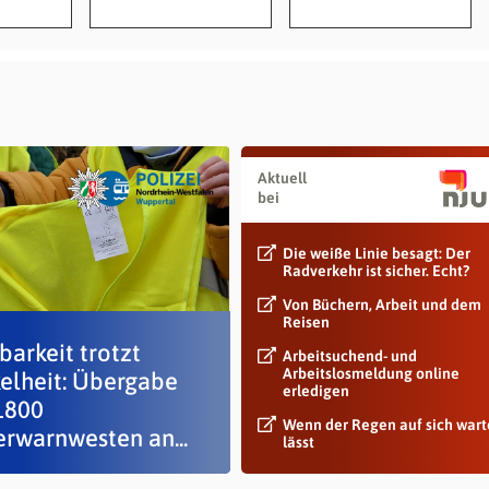
Aktuell
bei
Die weiße Linie besagt: Der
Radverkehr ist sicher. Echt?
Von Büchern, Arbeit und dem
Reisen
barkeit trotzt
Arbeitsuchend- und
Arbeitslosmeldung online
elheit: Übergabe
erledigen
1800
Wenn der Regen auf sich war
erwarnwesten an...
lässt