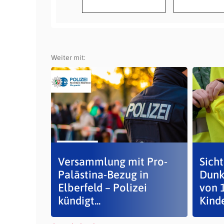
Weiter mit:
Versammlung mit Pro-
Sicht
Palästina-Bezug in
Dunk
Elberfeld – Polizei
von 
kündigt...
Kind