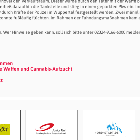
khövel den Verkaufsraum. Dieser wurde durch den Täter mit der Waffe 
erließ daraufhin die Tankstelle und stieg in einen geparkten Pkw ein. I
ch Kräfte der Polizei in Wuppertal festgestellt werden. Zwei männl
konnte fußläufig flüchten. Im Rahmen der Fahndungsmaßnahmen kam 
 Wer Hinweise geben kann, soll sich bitte unter 02324-9166-6000 melde
nommen
ere Waffen und Cannabis-Aufzucht
t
tz