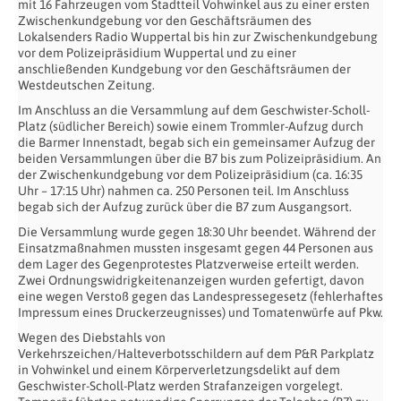
mit 16 Fahrzeugen vom Stadtteil Vohwinkel aus zu einer ersten
Zwischenkundgebung vor den Geschäftsräumen des
Lokalsenders Radio Wuppertal bis hin zur Zwischenkundgebung
vor dem Polizeipräsidium Wuppertal und zu einer
anschließenden Kundgebung vor den Geschäftsräumen der
Westdeutschen Zeitung.
Im Anschluss an die Versammlung auf dem Geschwister-Scholl-
Platz (südlicher Bereich) sowie einem Trommler-Aufzug durch
die Barmer Innenstadt, begab sich ein gemeinsamer Aufzug der
beiden Versammlungen über die B7 bis zum Polizeipräsidium. An
der Zwischenkundgebung vor dem Polizeipräsidium (ca. 16:35
Uhr – 17:15 Uhr) nahmen ca. 250 Personen teil. Im Anschluss
begab sich der Aufzug zurück über die B7 zum Ausgangsort.
Die Versammlung wurde gegen 18:30 Uhr beendet. Während der
Einsatzmaßnahmen mussten insgesamt gegen 44 Personen aus
dem Lager des Gegenprotestes Platzverweise erteilt werden.
Zwei Ordnungswidrigkeitenanzeigen wurden gefertigt, davon
eine wegen Verstoß gegen das Landespressegesetz (fehlerhaftes
Impressum eines Druckerzeugnisses) und Tomatenwürfe auf Pkw.
Wegen des Diebstahls von
Verkehrszeichen/Halteverbotsschildern auf dem P&R Parkplatz
in Vohwinkel und einem Körperverletzungsdelikt auf dem
Geschwister-Scholl-Platz werden Strafanzeigen vorgelegt.