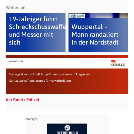
Weiter mit:
19-Jähriger führt
Schreckschusswaffe
Wuppertal –
und Messer mit
Mann randaliert
sich
in der Nordstadt
Aktuell bei
Steuergeld vertrocknet? Junge Streuobstwiese wirft Fragen auf
Caritas startet Trauergruppe für verwaiste Eltern
der Rubrik Polizei