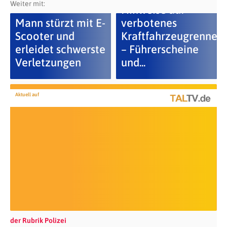
Weiter mit:
Hinweise auf
Mann stürzt mit E-
verbotenes
Scooter und
Kraftfahrzeugrennen
erleidet schwerste
– Führerscheine
Verletzungen
und...
Aktuell auf
der Rubrik Polizei