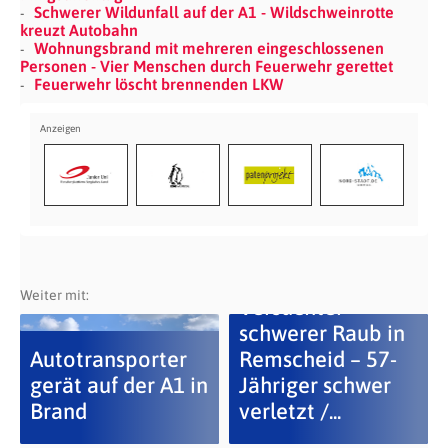
Schwerer Wildunfall auf der A1 - Wildschweinrotte
kreuzt Autobahn
Wohnungsbrand mit mehreren eingeschlossenen
Personen - Vier Menschen durch Feuerwehr gerettet
Feuerwehr löscht brennenden LKW
Weiter mit:
Versuchter
schwerer Raub in
Autotransporter
Remscheid – 57-
gerät auf der A1 in
Jähriger schwer
Brand
verletzt /...