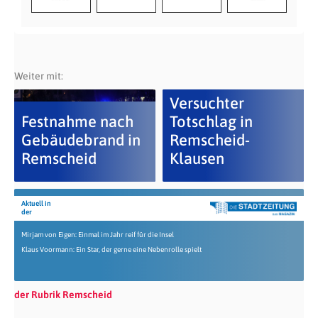
Weiter mit:
Versuchter
Festnahme nach
Totschlag in
Gebäudebrand in
Remscheid-
Remscheid
Klausen
Aktuell in
der
Mirjam von Eigen: Einmal im Jahr reif für die Insel
Klaus Voormann: Ein Star, der gerne eine Nebenrolle spielt
der Rubrik Remscheid