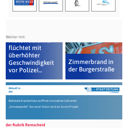
Weiter mit:
Motorradfahrer
flüchtet mit
überhöhter
Zimmerbrand in
Geschwindigkeit
der Burgerstraße
vor Polizei...
Aktuell in
der
Bethesda-Krankenhaus eröffnet innovatives Callcenter
„Sinneswandel“: Aus einer Vision wird ein Kunst-Projekt
der Rubrik Remscheid