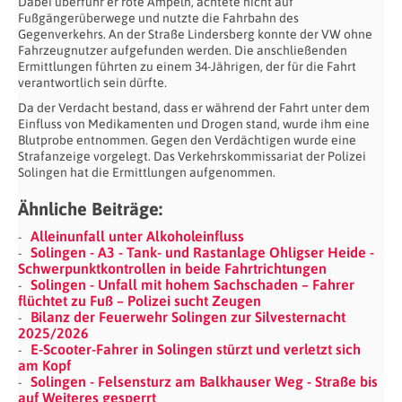
Dabei überfuhr er rote Ampeln, achtete nicht auf
Fußgängerüberwege und nutzte die Fahrbahn des
Gegenverkehrs. An der Straße Lindersberg konnte der VW ohne
Fahrzeugnutzer aufgefunden werden. Die anschließenden
Ermittlungen führten zu einem 34-Jährigen, der für die Fahrt
verantwortlich sein dürfte.
Da der Verdacht bestand, dass er während der Fahrt unter dem
Einfluss von Medikamenten und Drogen stand, wurde ihm eine
Blutprobe entnommen. Gegen den Verdächtigen wurde eine
Strafanzeige vorgelegt. Das Verkehrskommissariat der Polizei
Solingen hat die Ermittlungen aufgenommen.
Ähnliche Beiträge:
Alleinunfall unter Alkoholeinfluss
Solingen - A3 - Tank- und Rastanlage Ohligser Heide -
Schwerpunktkontrollen in beide Fahrtrichtungen
Solingen - Unfall mit hohem Sachschaden – Fahrer
flüchtet zu Fuß – Polizei sucht Zeugen
Bilanz der Feuerwehr Solingen zur Silvesternacht
2025/2026
E-Scooter-Fahrer in Solingen stürzt und verletzt sich
am Kopf
Solingen - Felsensturz am Balkhauser Weg - Straße bis
auf Weiteres gesperrt