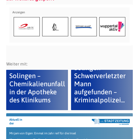
Weiter mit:
Solingen –
Solingen –
Schwerverletzter
Chemikalienunfall
Mann
in der Apotheke
aufgefunden –
des Klinikums
Kriminalpolizei...
Aktuell in
der
Mirjam von Eigen: Einmal im Jahr reif für die Insel