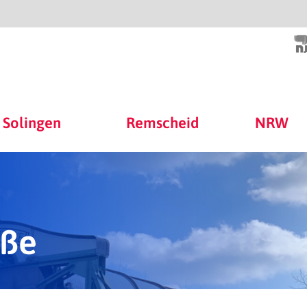
Solingen
Remscheid
NRW
aße