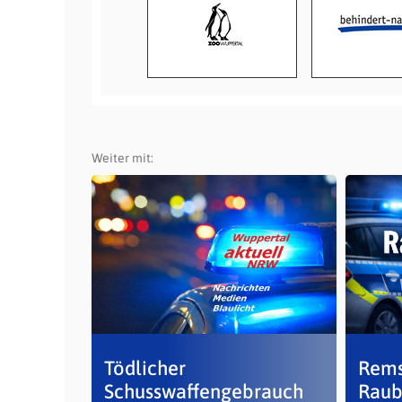
Weiter mit:
Tödlicher
Rems
Schusswaffengebrauch
Raub