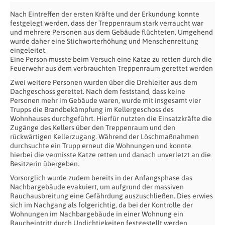
Nach Eintreffen der ersten Kräfte und der Erkundung konnte
festgelegt werden, dass der Treppenraum stark verraucht war
und mehrere Personen aus dem Gebäude flüchteten. Umgehend
wurde daher eine Stichworterhöhung und Menschenrettung
eingeleitet.
Eine Person musste beim Versuch eine Katze zu retten durch die
Feuerwehr aus dem verbrauchten Treppenraum gerettet werden
Zwei weitere Personen wurden über die Drehleiter aus dem
Dachgeschoss gerettet. Nach dem feststand, dass keine
Personen mehr im Gebäude waren, wurde mit insgesamt vier
Trupps die Brandbekämpfung im Kellergeschoss des
Wohnhauses durchgeführt. Hierfür nutzten die Einsatzkräfte die
Zugänge des Kellers über den Treppenraum und den
rückwärtigen Kellerzugang. Während der Löschmaßnahmen
durchsuchte ein Trupp erneut die Wohnungen und konnte
hierbei die vermisste Katze retten und danach unverletzt an die
Besitzerin übergeben.
Vorsorglich wurde zudem bereits in der Anfangsphase das
Nachbargebäude evakuiert, um aufgrund der massiven
Rauchausbreitung eine Gefährdung auszuschließen. Dies erwies
sich im Nachgang als folgerichtig, da bei der Kontrolle der
Wohnungen im Nachbargebäude in einer Wohnung ein
Raucheintritt durch Undichtigkeiten festgestellt werden