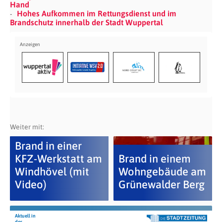
Hand
Hohes Aufkommen im Rettungsdienst und im
Brandschutz innerhalb der Stadt Wuppertal
Weiter mit:
Brand in einer
KFZ-Werkstatt am
Brand in einem
Windhövel (mit
Wohngebäude am
Video)
Grünewalder Berg
Aktuell in
der