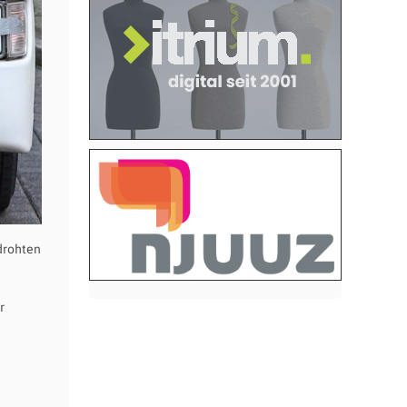
drohten
r