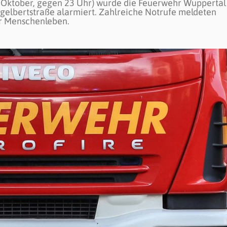
. Oktober, gegen 23 Uhr) wurde die Feuerwehr Wuppertal
elbertstraße alarmiert. Zahlreiche Notrufe meldeten
ür Menschenleben.