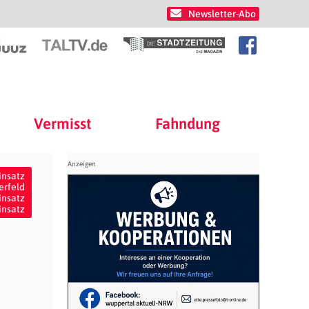
Newsletter-Abo
Vermisst
Fahndung
insatz
erfeld
insatz
insatz