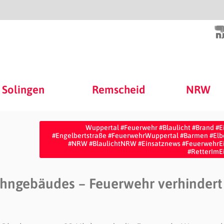
Solingen
Remscheid
NRW
Wuppertal #Feuerwehr #Blaulicht #Brand #E
#Engelbertstraße #FeuerwehrWuppertal #Barmen #Elb
#NRW #BlaulichtNRW #Einsatznews #FeuerwehrE
#RetterImE
ohngebäudes – Feuerwehr verhindert