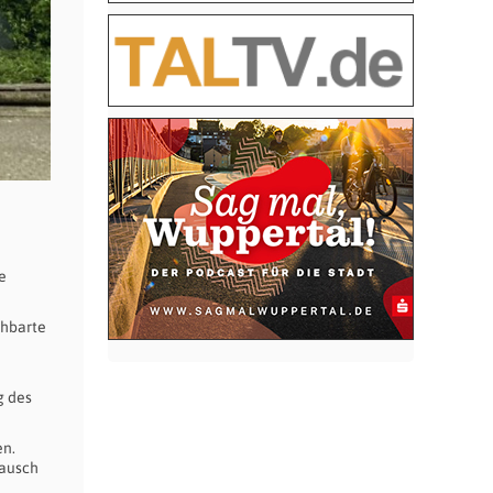
e
chbarte
g des
en.
tausch