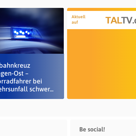
Aktuell
auf
bahnkreuz
ngen-Ost –
rradfahrer bei
hrsunfall schwer...
Be social!