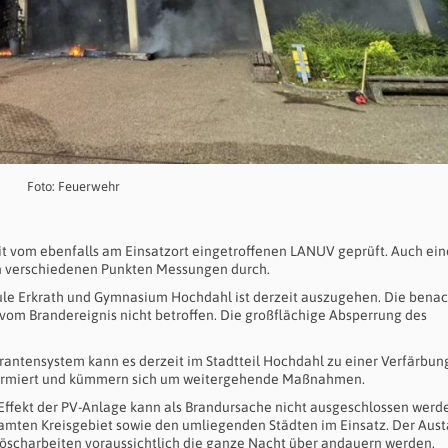
Foto: Feuerwehr
eit vom ebenfalls am Einsatzort eingetroffenen LANUV geprüft. Auch ein
 an verschiedenen Punkten Messungen durch.
ule Erkrath und Gymnasium Hochdahl ist derzeit auszugehen. Die bena
vom Brandereignis nicht betroffen. Die großflächige Absperrung des
ntensystem kann es derzeit im Stadtteil Hochdahl zu einer Verfärbun
nformiert und kümmern sich um weitergehende Maßnahmen.
 Effekt der PV-Anlage kann als Brandursache nicht ausgeschlossen werd
samten Kreisgebiet sowie den umliegenden Städten im Einsatz. Der Aus
hlöscharbeiten voraussichtlich die ganze Nacht über andauern werden.