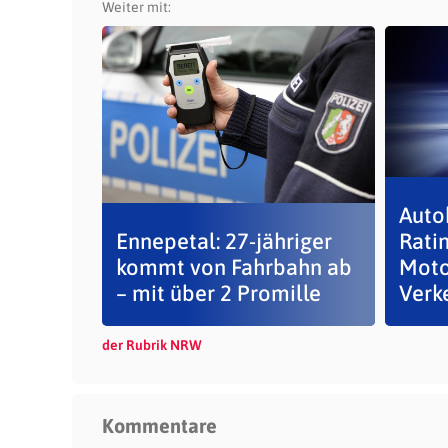
Weiter mit:
Auto
Ennepetal: 27-jähriger
Rati
kommt von Fahrbahn ab
Moto
– mit über 2 Promille
Verke
der Rubrik NRW
Kommentare