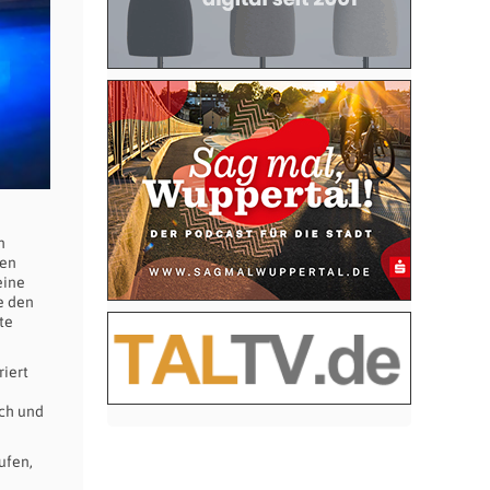
n
ten
eine
e den
te
iert
sch und
ufen,