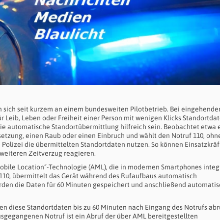
en sich seit kurzem an einem bundesweiten Pilotbetrieb. Bei eingehende
ür Leib, Leben oder Freiheit einer Person mit wenigen Klicks Standortda
die automatische Standortübermittlung hilfreich sein. Beobachtet etwa 
etzung, einen Raub oder einen Einbruch und wählt den Notruf 110, ohn
Polizei die übermittelten Standortdaten nutzen. So können Einsatzkräf
weiteren Zeitverzug reagieren.
bile Location“-Technologie (AML), die in modernen Smartphones integr
 110, übermittelt das Gerät während des Rufaufbaus automatisch
erden die Daten für 60 Minuten gespeichert und anschließend automati
nen diese Standortdaten bis zu 60 Minuten nach Eingang des Notrufs abr
sgegangenen Notruf ist ein Abruf der über AML bereitgestellten