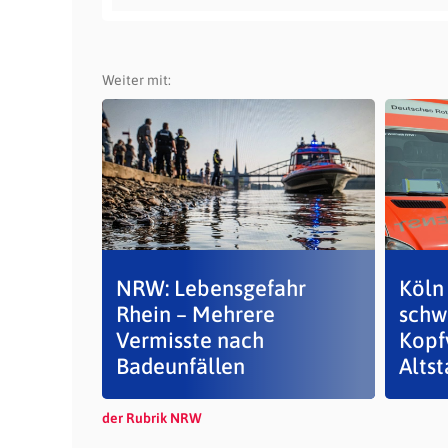
Weiter mit:
NRW: Lebensgefahr
Köln 
Rhein – Mehrere
schw
Vermisste nach
Kopf
Badeunfällen
Altsta
der Rubrik NRW