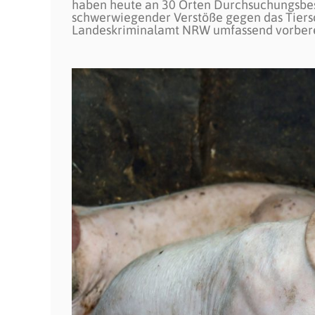
haben heute an 30 Orten Durchsuchungsb
schwerwiegender Verstöße gegen das Tiersch
Landeskriminalamt NRW umfassend vorberei