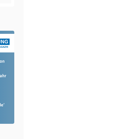
ion
Jahr
de‘