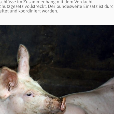
eschlüsse im Zusammenhang mit dem Verdacht
utzgesetz vollstreckt. Der bundesweite Einsatz ist durc
tet und koordiniert worden.