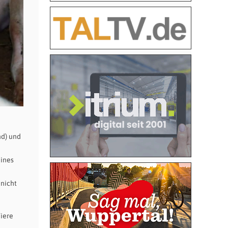
nd) und
eines
 nicht
iere