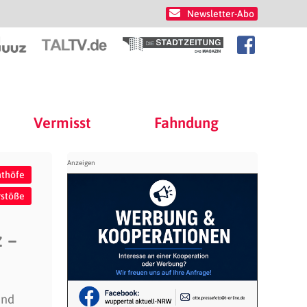
Newsletter-Abo
Vermisst
Fahndung
hthöfe
rstöße
 –
und