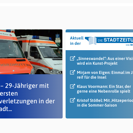
Aktuell
in der
„Sinneswandel“: Aus einer Vis
wird ein Kunst-Projekt
Mirjam von Eigen: Einmal im 
reif für die Insel
– 29-Jähriger mit
Klaus Voormann: Ein Star, der
gerne eine Nebenrolle spielt
ersten
verletzungen in der
Kristof Stößel: Mit ‚Hitzeperio
in die Sommer-Saison
dt...