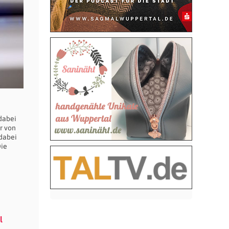
dabei
r von
 dabei
Die
l