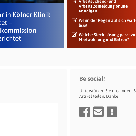
Arbeitsuchend- und
Arbeitslosmeldung online
erledigen
r in Kölner Klinik
Wenn der Regen auf sich war
tet –
lässt
kommission
Welche Steck-Lösung passt zu
erichtet
Mietwohnung und Balkon?
Be social!
Unterstützen Sie uns, indem S
Artikel teilen. Danke!