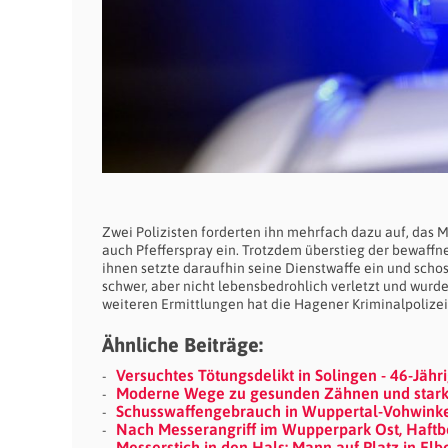
Zwei Polizisten forderten ihn mehrfach dazu auf, das
auch Pfefferspray ein. Trotzdem überstieg der bewaffn
ihnen setzte daraufhin seine Dienstwaffe ein und scho
schwer, aber nicht lebensbedrohlich verletzt und wurd
weiteren Ermittlungen hat die Hagener Kriminalpolizei
Ähnliche Beiträge:
Versuchtes Tötungsdelikt in Solingen - 46-Jähr
Moderne Wege zu gesunden Zähnen und stark
Schusswaffengebrauch in Wuppertal-Vohwink
Nach Messerangriff im Wupperpark Ost, Haftbe
Messerstich in den Hals: Mann auf Platz in Elb