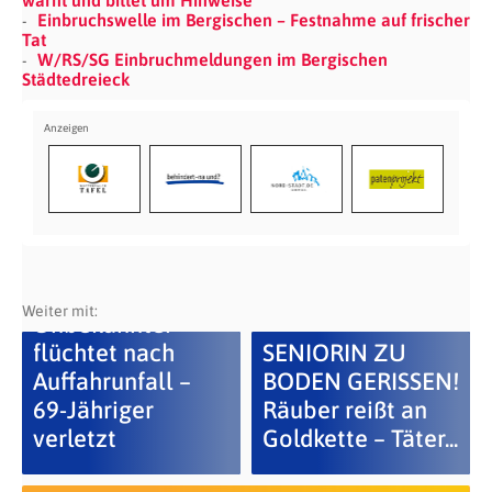
warnt und bittet um Hinweise
Einbruchswelle im Bergischen – Festnahme auf frischer
Tat
W/RS/SG Einbruchmeldungen im Bergischen
Städtedreieck
Weiter mit:
Unbekannter
flüchtet nach
SENIORIN ZU
Auffahrunfall –
BODEN GERISSEN!
69-Jähriger
Räuber reißt an
verletzt
Goldkette – Täter...