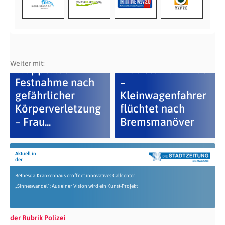
Weiter mit:
Wuppertal –
Frau stürzt im Bus
Festnahme nach
–
gefährlicher
Kleinwagenfahrer
Körperverletzung
flüchtet nach
– Frau...
Bremsmanöver
Aktuell in
der
Bethesda-Krankenhaus eröffnet innovatives Callcenter
„Sinneswandel“: Aus einer Vision wird ein Kunst-Projekt
der Rubrik Polizei