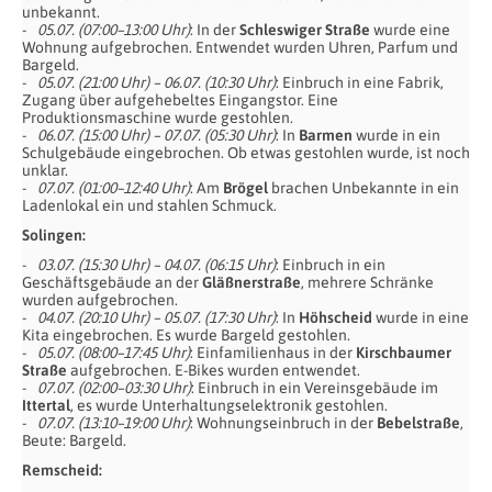
unbekannt.
05.07. (07:00–13:00 Uhr)
: In der
Schleswiger Straße
wurde eine
Wohnung aufgebrochen. Entwendet wurden Uhren, Parfum und
Bargeld.
05.07. (21:00 Uhr) – 06.07. (10:30 Uhr)
: Einbruch in eine Fabrik,
Zugang über aufgehebeltes Eingangstor. Eine
Produktionsmaschine wurde gestohlen.
06.07. (15:00 Uhr) – 07.07. (05:30 Uhr)
: In
Barmen
wurde in ein
Schulgebäude eingebrochen. Ob etwas gestohlen wurde, ist noch
unklar.
07.07. (01:00–12:40 Uhr)
: Am
Brögel
brachen Unbekannte in ein
Ladenlokal ein und stahlen Schmuck.
Solingen:
03.07. (15:30 Uhr) – 04.07. (06:15 Uhr)
: Einbruch in ein
Geschäftsgebäude an der
Gläßnerstraße
, mehrere Schränke
wurden aufgebrochen.
04.07. (20:10 Uhr) – 05.07. (17:30 Uhr)
: In
Höhscheid
wurde in eine
Kita eingebrochen. Es wurde Bargeld gestohlen.
05.07. (08:00–17:45 Uhr)
: Einfamilienhaus in der
Kirschbaumer
Straße
aufgebrochen. E-Bikes wurden entwendet.
07.07. (02:00–03:30 Uhr)
: Einbruch in ein Vereinsgebäude im
Ittertal
, es wurde Unterhaltungselektronik gestohlen.
07.07. (13:10–19:00 Uhr)
: Wohnungseinbruch in der
Bebelstraße
,
Beute: Bargeld.
Remscheid: