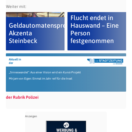
Weiter mit:
Flucht endet in
Geldautomatensprengung
Hauswand – Eine
Akzenta
Person
Steinbeck
festgenommen
Aktuell in
der
„Sinneswandel“: Aus einer Vision wird ein Kunst-Projekt
Mirjam von Eigen: Einmal im Jahr reif für die Insel
der Rubrik Polizei