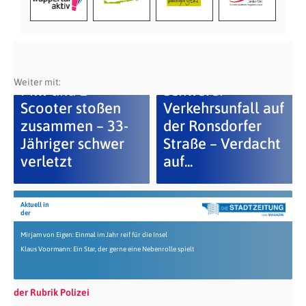
Weiter mit:
Pkw und E-
Schwerer
Scooter stoßen
Verkehrsunfall auf
zusammen – 33-
der Ronsdorfer
Jähriger schwer
Straße – Verdacht
verletzt
auf...
Aktuell in
der
Mirjam von Eigen: Einmal im Jahr reif für die Insel
Klaus Voormann: Ein Star, der gerne eine Nebenrolle spielt
der Rubrik Polizei