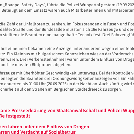
„Roadpol Safety Days“, führte die Polizei Wuppertal gestern (19.09.202
h. Beteiligt an dem Einsatz waren auch Mitarbeiterinnen und Mitarbeiter
ie Zahl der Unfalltoten zu senken. Im Fokus standen die Raser- und Pos
ndahler Straße und der Bundesallee mussten sich 186 Fahrzeuge und de
n stellten die Beamten eine mangelhafte Technik fest. Drei Fahrzeugfü
kehrsteilnehmer bekamen eine Anzeige unter anderem wegen einer feh
tz. Ein Kleinbus mit bulgarischem Kennzeichen wies an der Vorderachs
hren waren. Drei Verkehrsteilnehmer waren unter dem Einfluss von Drog
 und sie mussten Blutproben abgeben.
rzeuge mit überhöhter Geschwindigkeit unterwegs. Bei der Kontrolle 
en legten die Beamten drei Ordnungswidrigkeitenanzeigen vor. Ein Fa
dauerten bis 01:00 Uhr (20.09.2025) in der Nacht an. Auch künftig wird 
icherheit auf den Straßen im Bergischen Städtedreieck zu sorgen.
same Presseerklärung von Staatsanwaltschaft und Polizei Wup
e festgestellt
nen fahren unter dem Einfluss von Drogen
arren und Verdacht auf Sozialbetrug