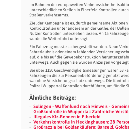
Im Rahmen der europaweiten Verkehrssicherheitsaktion 
unterschiedlichen Stellen in Elberfeld Kontrollen durc
Straßenverkehrsamts.
Ziel der Kampagne ist es, durch gemeinsame Aktionen d
Kontrollstellen unter anderem an der Gathe, der Uelle
Nutzer Kontrollen unterziehen lassen. An 15 Fahrzeuge
wurde die Weiterfahrt untersagt.
Ein Fahrzeug musste sichergestellt werden. Neun Ver
Fahrerlaubnis oder einem fehlenden Versicherungsschu
auf, die bis auf die Gewebekonstruktion heruntergefa
unterwegs. Auch gegen sie wurden Anzeigen vorgelegt
Bei über 1150 Geschwindigkeitsmessungen waren 53 Fah
Fahrzeugen die zur Personenbeförderung genutzt werd
war ohne Versicherungsschutz unterwegs. Die Kontrollen 
Polizei Wuppertal Kontrollen durchführen, um für die S
Ähnliche Beiträge:
Solingen - Waffenfund nach Hinweis - Gemein
Großkontrolle in Wuppertal: Zahlreiche Verstöß
Illegales Kfz-Rennen in Elberfeld
Verkehrskontrolle in Heckinghausen: 28 Perso
Großrazzia bei Goldankäufern: Bargeld, Goldb