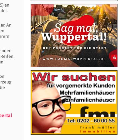
5) an
 des
er. An
ren
hrern
lenden
 Reifen
en
von
hrzeug
die
pertal