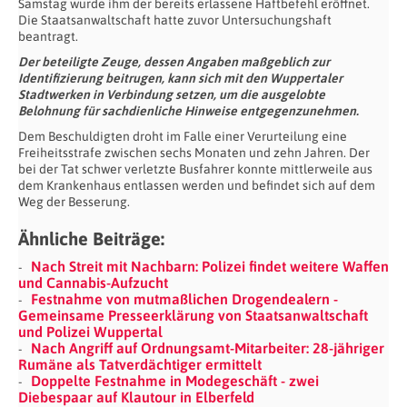
Samstag wurde ihm der bereits erlassene Haftbefehl eröffnet.
Die Staatsanwaltschaft hatte zuvor Untersuchungshaft
beantragt.
Der beteiligte Zeuge, dessen Angaben maßgeblich zur
Identifizierung beitrugen, kann sich mit den Wuppertaler
Stadtwerken in Verbindung setzen, um die ausgelobte
Belohnung für sachdienliche Hinweise entgegenzunehmen.
Dem Beschuldigten droht im Falle einer Verurteilung eine
Freiheitsstrafe zwischen sechs Monaten und zehn Jahren. Der
bei der Tat schwer verletzte Busfahrer konnte mittlerweile aus
dem Krankenhaus entlassen werden und befindet sich auf dem
Weg der Besserung.
Ähnliche Beiträge:
Nach Streit mit Nachbarn: Polizei findet weitere Waffen
und Cannabis-Aufzucht
Festnahme von mutmaßlichen Drogendealern -
Gemeinsame Presseerklärung von Staatsanwaltschaft
und Polizei Wuppertal
Nach Angriff auf Ordnungsamt-Mitarbeiter: 28-jähriger
Rumäne als Tatverdächtiger ermittelt
Doppelte Festnahme in Modegeschäft - zwei
Diebespaar auf Klautour in Elberfeld