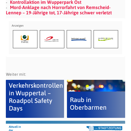
Kontrollaktion im Wupperpark Ost
Mord-Anklage nach Horrorfahrt von Remscheid-
Lennep – 19-Jährige tot, 17-Jährige schwer verletzt
Weiter mit:
Verkehrskontrollen
in Wuppertal –
Raub in
Roadpol Safety
Oberbarmen
Days
Aktuell in
der