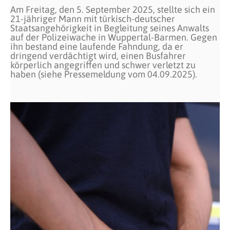
Am Freitag, den 5. September 2025, stellte sich ein
21-jähriger Mann mit türkisch-deutscher
Staatsangehörigkeit in Begleitung seines Anwalts
auf der Polizeiwache in Wuppertal-Barmen. Gegen
ihn bestand eine laufende Fahndung, da er
dringend verdächtigt wird, einen Busfahrer
körperlich angegriffen und schwer verletzt zu
haben (siehe Pressemeldung vom 04.09.2025).