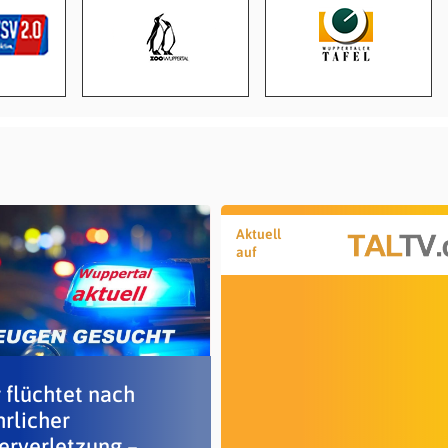
Aktuell
auf
 flüchtet nach
hrlicher
erverletzung –