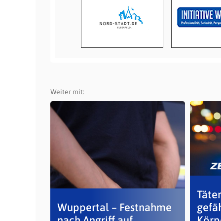
Weiter mit:
Täter
Wuppertal – Festnahme
gefä
nach Angriff auf
Körp