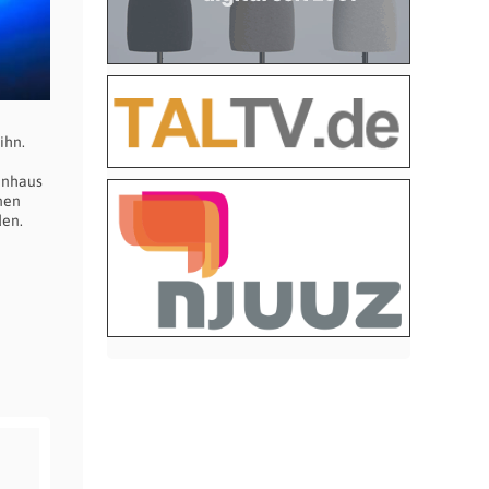
ihn.
enhaus
inen
den.