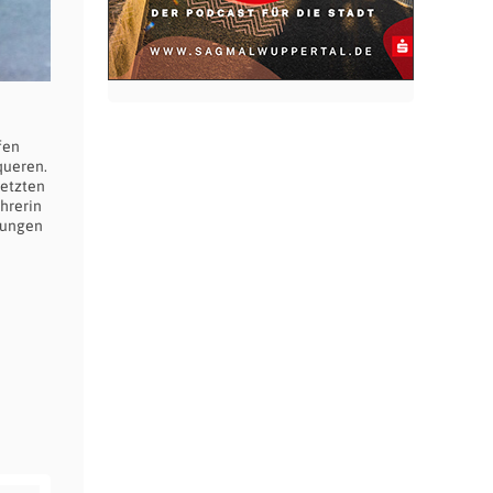
fen
queren.
letzten
ahrerin
rungen