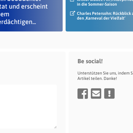
in die Sommer-Saison
tat und erscheint
dem
Charles Petersohn: Rückblick 
den ‚Karneval der Vielfalt‘
rdächtigen...
Be social!
Unterstützen Sie uns, indem S
Artikel teilen. Danke!