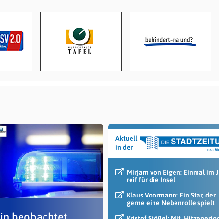
Aktuell
in der
Mirjam von Eigen: Einmal im 
reif für die Insel
Klaus Voormann: Ein Star, der
gerne eine Nebenrolle spielt
in beobachtet
Kristof Stößel: Mit ‚Hitzeperio