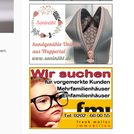
nen.
,