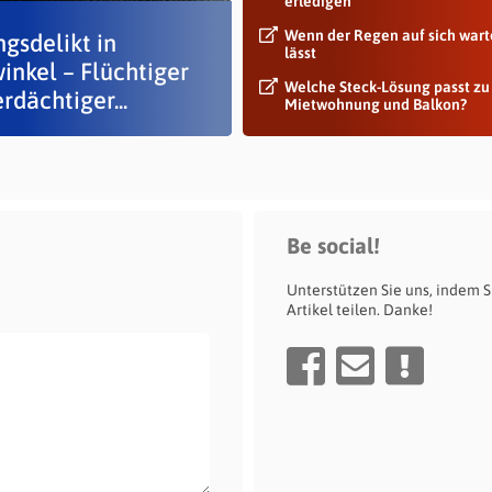
erledigen
Wenn der Regen auf sich war
gsdelikt in
lässt
inkel – Flüchtiger
Welche Steck-Lösung passt zu
rdächtiger...
Mietwohnung und Balkon?
Be social!
Unterstützen Sie uns, indem S
Artikel teilen. Danke!