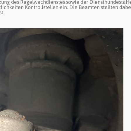
zung des Regelwachdienstes sowie der Diensthundestaffe
ichkeiten Kontrollstellen ein. Die Beamten stellten dabe
t.