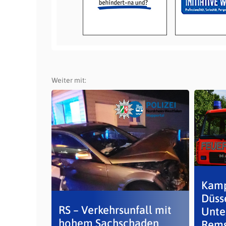
Weiter mit:
Kamp
Düsse
RS – Verkehrsunfall mit
Unte
hohem Sachschaden
Rems