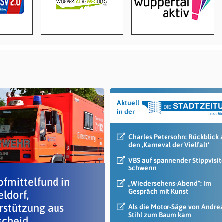
Aktuell
in der
Charles Petersohn: Rückblick 
den ‚Karneval der Vielfalt‘
VBS auf spannender Stippvisit
Schwerin
fmittelfund in
„Wiedersehens-Abend“: Im
Gespräch mit Kunst
ldorf,
rstützung aus
Als die Motor-Säge von Andre
Stihl zum Baum kam
cheid