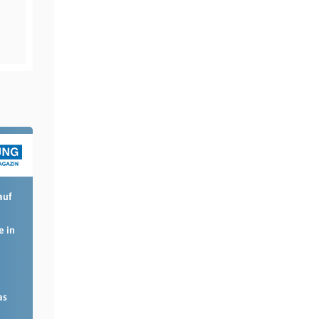
auf
e in
as