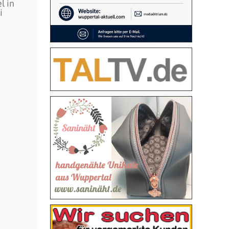
l in
i