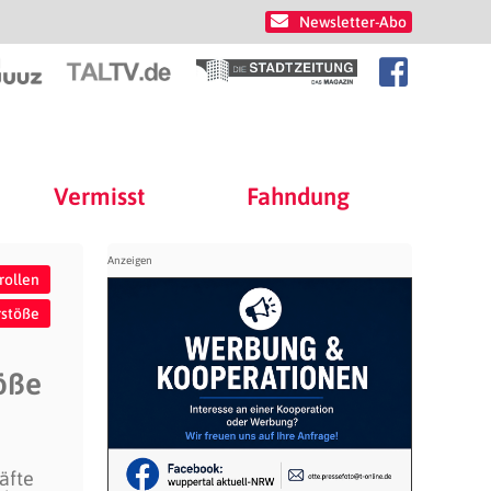
Newsletter-Abo
Vermisst
Fahndung
rollen
rstöße
öße
äfte