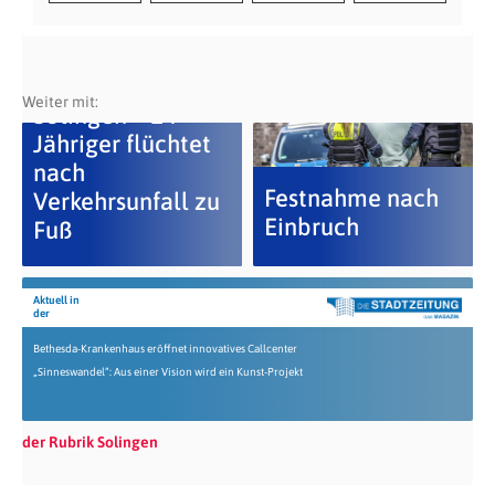
Weiter mit:
Solingen – 14-
Jähriger flüchtet
nach
Festnahme nach
Verkehrsunfall zu
Einbruch
Fuß
Aktuell in
der
Bethesda-Krankenhaus eröffnet innovatives Callcenter
„Sinneswandel“: Aus einer Vision wird ein Kunst-Projekt
der Rubrik Solingen