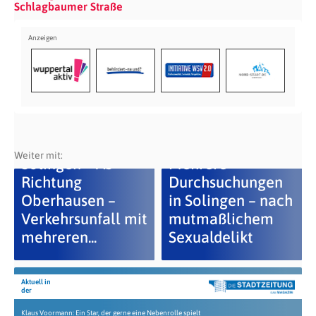
Schlagbaumer Straße
Weiter mit:
Solingen – A3
Mehrere
Richtung
Durchsuchungen
Oberhausen –
in Solingen – nach
Verkehrsunfall mit
mutmaßlichem
mehreren...
Sexualdelikt
Aktuell in
der
Klaus Voormann: Ein Star, der gerne eine Nebenrolle spielt