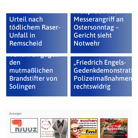
Freispruch nach
Urteil nach
Messerangriff an
tödlichem Raser-
Ostersonntag –
Unfall in
Gericht sieht
Remscheid
Notwehr
Urteil im
Verfahren gegen
den
„Friedrich Engels-
mutmaßlichen
Gedenkdemonstratio
Brandstifter von
Polizeimaßnahmen
Solingen
rechtswidrig