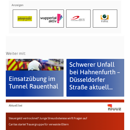
Weiter mit:
Schwerer Unfall
bei Hahnenfurth –
Einsatzübung im
Düsseldorfer
Tunnel Rauenthal
Straße aktuell...
Aktuell bei
Steuergeld vertrocknet? Junge Streuobstwiese wirft Fragen auf
Caritas startet Trauergruppe für verwaiste Eltern