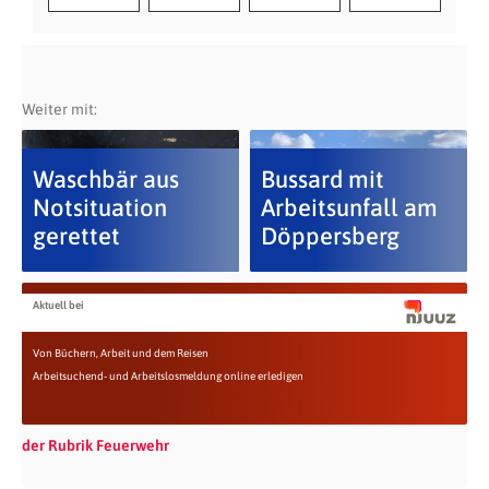
Weiter mit:
Waschbär aus
Bussard mit
Notsituation
Arbeitsunfall am
gerettet
Döppersberg
Aktuell bei
Von Büchern, Arbeit und dem Reisen
Arbeitsuchend- und Arbeitslosmeldung online erledigen
der Rubrik Feuerwehr