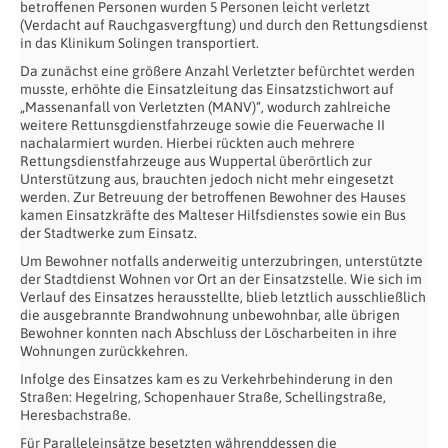
betroffenen Personen wurden 5 Personen leicht verletzt
(Verdacht auf Rauchgasvergftung) und durch den Rettungsdienst
in das Klinikum Solingen transportiert.
Da zunächst eine größere Anzahl Verletzter befürchtet werden
musste, erhöhte die Einsatzleitung das Einsatzstichwort auf
„Massenanfall von Verletzten (MANV)“, wodurch zahlreiche
weitere Rettunsgdienstfahrzeuge sowie die Feuerwache II
nachalarmiert wurden. Hierbei rückten auch mehrere
Rettungsdienstfahrzeuge aus Wuppertal überörtlich zur
Unterstützung aus, brauchten jedoch nicht mehr eingesetzt
werden. Zur Betreuung der betroffenen Bewohner des Hauses
kamen Einsatzkräfte des Malteser Hilfsdienstes sowie ein Bus
der Stadtwerke zum Einsatz.
Um Bewohner notfalls anderweitig unterzubringen, unterstützte
der Stadtdienst Wohnen vor Ort an der Einsatzstelle. Wie sich im
Verlauf des Einsatzes herausstellte, blieb letztlich ausschließlich
die ausgebrannte Brandwohnung unbewohnbar, alle übrigen
Bewohner konnten nach Abschluss der Löscharbeiten in ihre
Wohnungen zurückkehren.
Infolge des Einsatzes kam es zu Verkehrbehinderung in den
Straßen: Hegelring, Schopenhauer Straße, Schellingstraße,
Heresbachstraße.
Für Paralleleinsätze besetzten währenddessen die