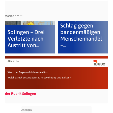
Weiter mit:
K/LEV/SG/REK
Schlag gegen
Solingen – Drei
bandenmäßigen
Verletzte nach
Menschenhandel
Austritt von...
–...
Aktuell bei
Wenn der Regen auf sich warten lässt
Welche Steck-Lösung passt zu Mietwohnung und Balkon?
der Rubrik Solingen