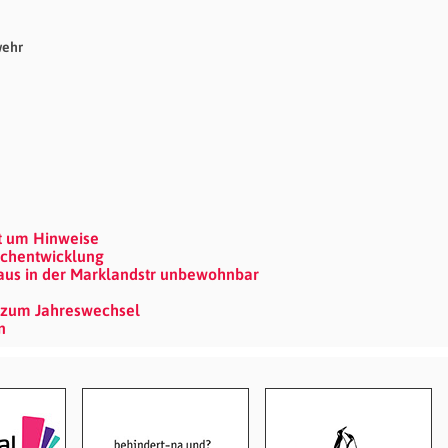
wehr
et um Hinweise
uchentwicklung
us in der Marklandstr unbewohnbar
z zum Jahreswechsel
n