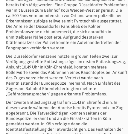
bereits früh tätig werden. Eine Gruppe Düsseldorfer Problemfans
war mit Bussen zum Bahnhof Köln Weiden-West angereist. Die
ca. 500 Fans vermummten sich vor Ort und waren polizeilichen
Erkenntnissen zufolge teilweise mit Pyrotechnik ausgestattet.
Die Anreise der Düsseldorfer Fans blieb der Kölner
Problemfanszene nicht unbemerkt, die sich daraufhin in
unmittelbarer Nähe postierte. Aufgrund des starken
Kräfteansatzes der Polizei konnte ein Aufeinandertreffen der
Fangruppen verhindert werden.
Die Düsseldorfer Fanszene nutzte in großen Teilen zwei zur
Verfügung gestellte Entlastungszüge. Im ersten Entlastungszug,
Ankunft 10.49 Uhr in Köln-Ehrenfeld, konnten mehrere
Böllerwürfe sowie das Abbrennen eines Rauchtopfes bei Ankunft
des Zuges verzeichnet werden. Verletzt wurde nach
Kenntnisstand der Bundespolizei niemand. Nach Einfahrt des
Zuges am Bahnhof Ehrenfeld erfolgten mehrere
„Gefährderansprachen“ gegen erkannte Problemfans.
Der zweite Entlastungszug traf um 11.43 in Ehrenfeld ein. In
diesem wurde während der Anreise bereits Pyrotechnik im Zug
abgebrannt. Die Tatverdächtigen konnten seitens der
Bundespolizei erkannt und an die Einsatzkräften in Köln
gemeldet werden. In Köln erfolgte dann die
Identitätsfeststellung der Tatverdächtigen. Das Festhalten der