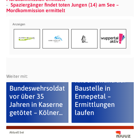
Spaziergänger findet toten Jungen (14) am See –
Mordkommission ermittelt
Weiter mit:
Knochenfund auf
Bundeswehrsoldat
Baustelle in
vor über 35
Ennepetal –
Jahren in Kaserne
Ermittlungen
getötet – Kölner...
laufen
Aktuell bei