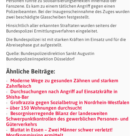
Personen führte zu Solidarisierungseffekten innerhalb der
Fanszene. Es kam zu einem tätlichen Angriff gegen einen
Polizeibeamten. Bei der Inaugenscheinnahme des Zuges wurden
zwei beschädigte Glasscheiben festgestellt.
Hinsichtlich aller erkannten Straftaten wurden seitens der
Bundespolizei Ermittlungsverfahren eingeleitet.
Die Bundespolizei ist mit starken Kräften im Einsatz und für die
Abreisephase gut aufgestellt.
Quelle: Bundespolizeidirektion Sankt Augustin
Bundespolizeiinspektion Düsseldorf
Ähnliche Beiträge:
Moderne Wege zu gesunden Zähnen und starkem
Zahnfleisch
Durchsuchungen nach Angriff auf Einsatzkräfte in
Shisha-Bar
Großrazzia gegen Sozialbetrug in Nordrhein-Westfalen
– über 150 Wohnungen durchsucht
Besorgniserregende Bilanz der landesweiten
Schwerpunktkontrollen des gewerblichen Personen- und
Güterverkehrs
Bluttat in Essen – Zwei Männer schwer verletzt!
Mordkommission ermittelt