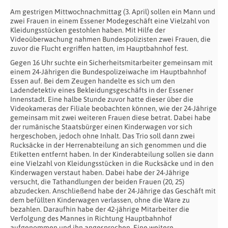
Am gestrigen Mittwochnachmittag (3. April) sollen ein Mann und
zwei Frauen in einem Essener Modegeschäft eine Vielzahl von
Kleidungsstücken gestohlen haben. Mit Hilfe der
Videoüberwachung nahmen Bundespolizisten zwei Frauen, die
zuvor die Flucht ergriffen hatten, im Hauptbahnhof fest.
Gegen 16 Uhr suchte ein Sicherheitsmitarbeiter gemeinsam mit
einem 24-Jährigen die Bundespolizeiwache im Hauptbahnhof
Essen auf. Bei dem Zeugen handelte es sich um den
Ladendetektiv eines Bekleidungsgeschäfts in der Essener
Innenstadt. Eine halbe Stunde zuvor hatte dieser über die
Videokameras der Filiale beobachten können, wie der 24-Jährige
gemeinsam mit zwei weiteren Frauen diese betrat. Dabei habe
der rumänische Staatsbürger einen Kinderwagen vor sich
hergeschoben, jedoch ohne Inhalt. Das Trio soll dann zwei
Rucksäcke in der Herrenabteilung an sich genommen und die
Etiketten entfernt haben. In der Kinderabteilung sollen sie dann
eine Vielzahl von Kleidungsstücken in die Rucksäcke und in den
Kinderwagen verstaut haben. Dabei habe der 24-Jährige
versucht, die Tathandlungen der beiden Frauen (20, 25)
abzudecken. Anschließend habe der 24-Jährige das Geschäft mit
dem befüllten Kinderwagen verlassen, ohne die Ware zu
bezahlen. Daraufhin habe der 42-jährige Mitarbeiter die
Verfolgung des Mannes in Richtung Hauptbahnhof
aufgenommen und ihn angesprochen. Eine weitere